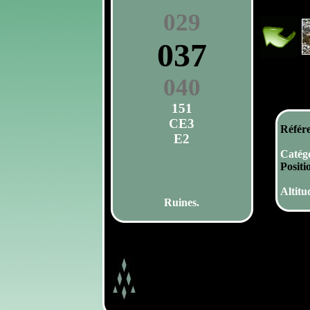
029
037
040
151
CE3
Référ
E2
Catégo
Posit
E0
Altitu
Ruines.