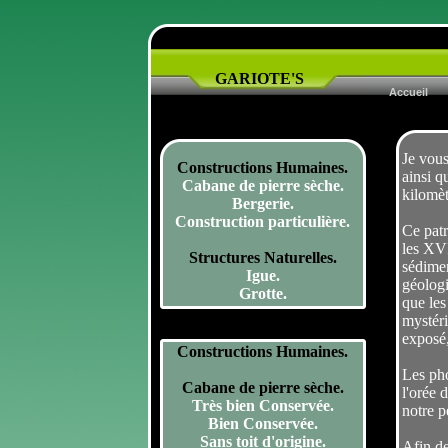
GARIOTE'S
Accueil
Je vous
Constructions Humaines.
ainsi q
Cabane de pierre sèche.
kilomèt
Bergerie.
Construction particulière.
Ce patr
les XVI
Structures Naturelles.
sédimen
Igue.
géologi
Grotte.
que les
mystéri
exposé,
Constructions Humaines.
Les pho
Cabane de pierre sèche.
l'orée 
Très bien Conservée.
notre p
Bien Conservée.
Sans toit d'origine.
Afin de