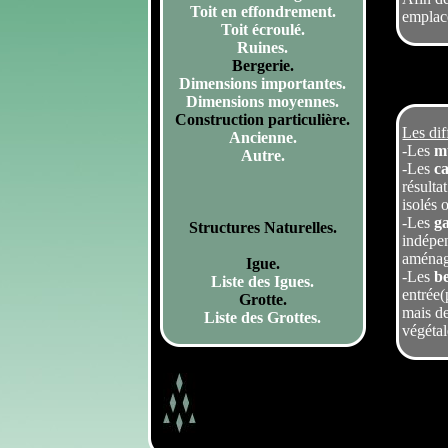
Toit en effondrement.
emplac
Toit écroulé.
Ruines.
Bergerie.
Dimensions importantes.
Dimensions moyennes.
Construction particulière.
Les dif
Ancienne.
-Les
m
Autre.
-Les
c
résulta
isolés 
-Les
ga
Structures Naturelles.
indépen
aménage
Igue.
-Les
b
Liste des Igues.
entrée(
Grotte.
mais de
Liste des Grottes.
végétal